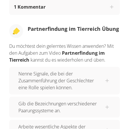
anderen Geschlechts und im richtigen
1 Kommentar
physiologischen Zustand fortpflanzen. Viele
nutzen die optische Anlockung. Zum Beispiel die
leuchtenden Glühwürmchen. Oder viele prächtig
Partnerfindung im Tierreich Übung
gefiederte Vögel mit ihren Sexualtrachten.
Insekten nutzen häufig Duftstoffe. Grillen und
Du möchtest dein gelerntes Wissen anwenden? Mit
Froschlurche locken sich mit akustischen
den Aufgaben zum Video
Partnerfindung im
Signalen an. Eine besondere Bedeutung nehmen
Tierreich
kannst du es wiederholen und üben.
die ritualisierten Balztänze ein. Bei diesen
Nenne Signale, die bei der
verlieren Verhaltensweisen ihre ursprüngliche
Zusammenführung der Geschlechter
Funktion und werden zum
eine Rolle spielen können.
Fortpflanzungsverhalten. Ein Beispiel ist die Balz
von Jagdfasanen. Männchen ahmen das
Gib die Bezeichnungen verschiedener
Futterlocken der Weibchen nach, dass die
Paarungssysteme an.
Weibchen normalerweise nur machen, um die
Küken zum Futter zu rufen. Dieses Signal ist nun
Arbeite wesentliche Aspekte der