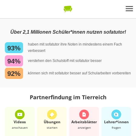
Über 2,1 Millionen Schüler*innen nutzen sofatutor!
haben mit sofatutor ihre Noten in mindestens einem Fach
93%
verbessert
94%
verstehen den Schulstoff mit sofatutor besser
92%
können sich mit sofatutor besser auf Schularbeiten vorbereiten
Partnerfindung im Tierreich
Videos
Übungen
Arbeits­blätter
Lehrer*​innen
anschauen
starten
anzeigen
fragen