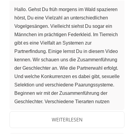
Hallo. Gehst Du früh morgens im Wald spazieren
hörst, Du eine Vielzahl an unterschiedlichen
Vogelgesängen. Vielleicht siehst Du sogar ein
Männchen im prächtigen Federkleid. Im Tierreich
gibt es eine Vielfalt an Systemen zur
Partnerfindung. Einige lernst Du in diesem Video
kennen. Wir schauen uns die Zusammenführung
der Geschlechter an. Wie die Partnerwahl erfolgt.
Und welche Konkurrenzen es dabei gibt, sexuelle
Selektion und verschiedene Paarungssysteme.
Beginnen wir mit der Zusammenführung der
Geschlechter. Verschiedene Tierarten nutzen
ganz unterschiedliche Merkmale für die Wahl
ihrer Geschlechtspartner. So stellen sie sicher,
WEITERLESEN
dass sie sich mit Tieren der gleichen Art, des