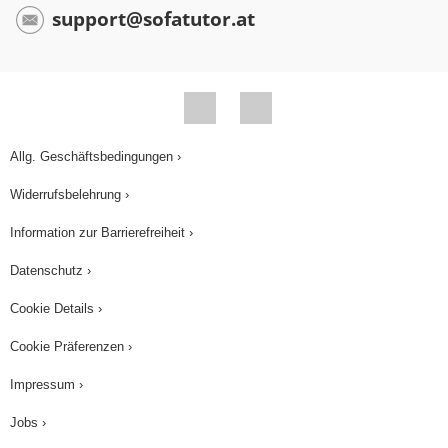
Signale. Meerkatzen beispielsweise stoßen
support@sofatutor.at
innerartlich Warnrufe aus, wenn sie gutes Futter
entdecken, um sich die Ressource allein zu
sichern. Das Individuum hat einen Vorteil, erhöht
also seine Fitness. Das funktioniert, solange der
Betrug selten bleibt. Für die Gruppenmitglieder
Allg. Geschäftsbedingungen ›
müssen die Kosten des Hereinfallens geringer
Widerrufsbelehrung ›
bleiben als die Kosten, das ehrliche Signal zu
ignorieren. Das ist der Kosten-Nutzen-Effekt.
Information zur Barrierefreiheit ›
Getäuscht wird auch zwischen verschiedenen
Datenschutz ›
Arten. Dieser Anglerfisch zum Beispiel hat ein
Cookie Details ›
leuchtendes Organ vor dem Kopf, das
Beutetieren Futter vorgaukelt. Die angelockten
Cookie Präferenzen ›
Fische werden gefressen.Ehrliche Signale
Impressum ›
stehen dem gegenüber. Sie sind meist
Jobs ›
innerartlich und dienen unter anderem der