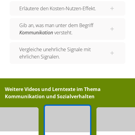
erfolgt oft unbewusst und fängt beim Blickkontakt
Erläutere den Kosten-Nutzen-Effekt.
an. Stimmt die nonverbale Kommunikation nicht
mit der verbalen überein, führt das zu Verwirrung
Gib an, was man unter dem Begriff
beim Gegenüber. Rangordnungen innerhalb von
Kommunikation
versteht.
Gruppen sind zum Beispiel anhand dieses
Austauschs erkennbar. Ein dominanter Pavian
Vergleiche unehrliche Signale mit
wird eine andere Körperhaltung einnehmen als
ehrlichen Signalen.
ein jüngerer, unerfahrener. Kommunikation
funktioniert nach dem Sender-Empfänger-Modell.
Eine Information muss kodiert werden, bevor sie
über einen Übertragungskanal als Signal
Weitere Videos und Lerntexte im Thema
übermittelt werden kann. Sender und Empfänger
Kommunikation und Sozialverhalten
müssen denselben Code verwenden, damit die
Nachricht bei der Ankunft richtig decodiert wird
und ihren Inhalt behält. Durch Störungen von
außen kann die Nachricht jedoch verfälscht