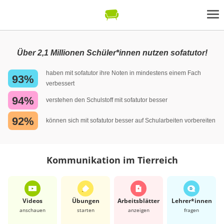
Über 2,1 Millionen Schüler*innen nutzen sofatutor!
haben mit sofatutor ihre Noten in mindestens einem Fach
93%
verbessert
94%
verstehen den Schulstoff mit sofatutor besser
92%
können sich mit sofatutor besser auf Schularbeiten vorbereiten
Kommunikation im Tierreich
Videos
Übungen
Arbeits­blätter
Lehrer*​innen
anschauen
starten
anzeigen
fragen