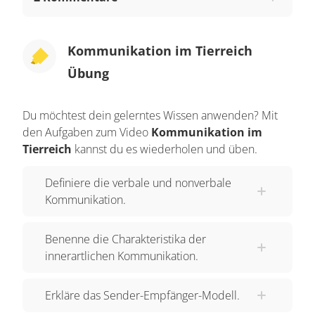
Informationsübertragung. Sie findet zwischen
Organismen oder innerhalb eines Organismus
statt. Verbale Kommunikation bezeichnet im
Kommunikation im Tierreich
engeren Sinne Sprache, also Laut-, aber auch
Übung
Gebärden- und Schriftsprache. Viele Tiere nutzen
akustische Signale zur Verständigung. So gibt es
Du möchtest dein gelerntes Wissen anwenden? Mit
Lockrufe im Balzverhalten, Rufe, um das eigene
den Aufgaben zum Video
Kommunikation im
Revier zu markieren, und Warnrufe, um Feinde zu
Tierreich
kannst du es wiederholen und üben.
verjagen oder Artgenossen zu warnen. Vielleicht
kennst du zum Beispiel den schrillen Warnpfiff
Definiere die verbale und nonverbale
Kommunikation.
der Murmeltiere oder das laute
Begrüßungswiehern von Pferden. Nonverbale
Benenne die Charakteristika der
Kommunikation umfasst demnach jede Art der
innerartlichen Kommunikation.
nicht sprachlichen Kommunikation, also Mimik,
Gestik, Haltung, Bewegung, die räumliche
Erkläre das Sender-Empfänger-Modell.
Beziehung zueinander und Berührungen. Sie