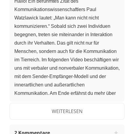
Hallo! Ein berühmtes Zitat des
Kommunikationswissenschaftlers Paul
Watzlawick lautet: „Man kann nicht nicht
kommunizieren.“ Sobald sich zwei Individuen
begegnen, treten sie miteinander in Interaktion
durch ihr Verhalten. Das gilt nicht nur für
Menschen, sondern auch für die Kommunikation
im Tierreich. Im folgenden Video beschäftigen wir
uns mit verbaler und nonverbaler Kommunikation,
mit dem Sender-Empfänger-Modell und der
innerartlichen und außerartlichen
Kommunikation. Am Ende erfährst du mehr über
unehrliche Signale und den Kosten-Nutzen-
Effekt.Doch was verstehen wir unter
WEITERLESEN
Kommunikation überhaupt? Das ist eine
wechselseitige, aufeinander abgestimmte
2 Kommentare