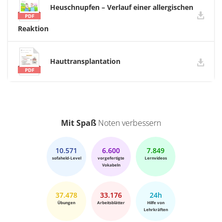
Heuschnupfen – Verlauf einer allergischen
Reaktion
Hauttransplantation
Mit Spaß
Noten verbessern
10.571
6.600
7.849
sofaheld-Level
vorgefertigte
Lernvideos
Vokabeln
37.478
33.176
24h
Übungen
Arbeitsblätter
Hilfe von
Lehrkräften