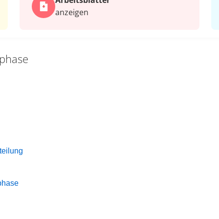
Arbeits­blätter
anzeigen
rphase
teilung
rphase