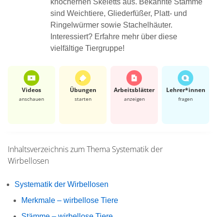
knöchernen Skeletts aus. Bekannte Stämme
sind Weichtiere, Gliederfüßer, Platt- und
Ringelwürmer sowie Stachelhäuter.
Interessiert? Erfahre mehr über diese
vielfältige Tiergruppe!
Videos
Übungen
Arbeits­blätter
Lehrer*​innen
anschauen
starten
anzeigen
fragen
Inhaltsverzeichnis zum Thema
Systematik der
Wirbellosen
Systematik der Wirbellosen
Merkmale – wirbellose Tiere
Stämme – wirbellose Tiere