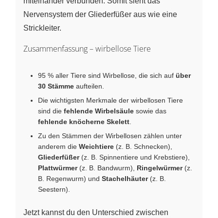
miteinander verbunden. Somit sieht das
Nervensystem der Gliederfüßer aus wie eine
Strickleiter.
Zusammenfassung – wirbellose Tiere
95 % aller Tiere sind Wirbellose, die sich auf
über
30 Stämme
aufteilen.
Die wichtigsten Merkmale der wirbellosen Tiere
sind die
fehlende Wirbelsäule
sowie das
fehlende knöcherne Skelett
.
Zu den Stämmen der Wirbellosen zählen unter
anderem die
Weichtiere
(z. B. Schnecken),
Gliederfüßer
(z. B. Spinnentiere und Krebstiere),
Plattwürmer
(z. B. Bandwurm),
Ringelwürmer
(z.
B. Regenwurm) und
Stachelhäuter
(z. B.
Seestern).
Jetzt kannst du den Unterschied zwischen