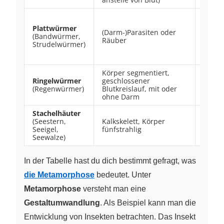
Würme
keine
Plattwürmer
(Darm-)Parasiten oder
Stamm
(Bandwürmer,
Räuber
viele
Strudelwürmer)
unter
Wurm
Körper segmentiert,
Ringelwürmer
geschlossener
(Regenwürmer)
Blutkreislauf, mit oder
ohne Darm
Stachelhäuter
Vervie
(Seestern,
Kalkskelett, Körper
der
Seeigel,
fünfstrahlig
Fünfst
Seewalze)
mögli
In der Tabelle hast du dich bestimmt gefragt, was
die Metamorphose
bedeutet. Unter
Metamorphose
versteht man eine
Gestaltumwandlung
. Als Beispiel kann man die
Entwicklung von Insekten betrachten. Das Insekt