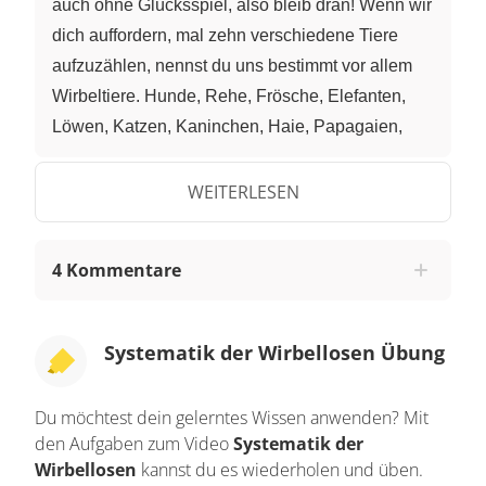
auch ohne Glücksspiel, also bleib dran! Wenn wir
dich auffordern, mal zehn verschiedene Tiere
aufzuzählen, nennst du uns bestimmt vor allem
Wirbeltiere. Hunde, Rehe, Frösche, Elefanten,
Löwen, Katzen, Kaninchen, Haie, Papagaien,
Giraffen – what ever. Oder? An welche Tiere hast
du gedacht? Jedenfalls wahrscheinlich nicht an
WEITERLESEN
wirbelLOSE Tiere wie Ringelwürmer, Zecken
oder Schnecken. Dabei gibt es viiiiel mehr
4 Kommentare
wirbellose Tiere als Wirbeltiere. Sie machen mit
über 1,3 Millionen bekannten Arten um die 95
Prozent ALLER bekannten Tierarten aus.
Systematik der Wirbellosen Übung
Wirbellose zeigen zwar gemeinsame Merkmale,
ihre Vielfalt ist – wie du dir sicher denken kannst
Du möchtest dein gelerntes Wissen anwenden? Mit
– allerdings enorm. So untergliedert sich der
den Aufgaben zum Video
Systematik der
Stamm der Wirbellosen in über dreißig Stämme.
Wirbellosen
kannst du es wiederholen und üben.