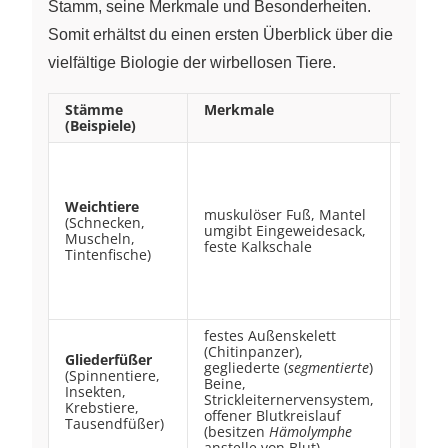
Stamm, seine Merkmale und Besonderheiten.
Somit erhältst du einen ersten Überblick über die
vielfältige Biologie der wirbellosen Tiere.
Stämme
Merkmale
Beson
(Beispiele)
feste 
(dient
Behau
Weichtiere
das
muskulöser Fuß, Mantel
(Schnecken,
Schne
umgibt Eingeweidesack,
Muscheln,
– ode
feste Kalkschale
Tintenfische)
Auftr
Wasse
Tinten
der S
festes Außenskelett
(Chitinpanzer),
Gliederfüßer
3/4 al
gegliederte (
segmentierte
)
(Spinnentiere,
Tierar
Beine,
Insekten,
Glied
Strickleiternervensystem,
Krebstiere,
Meta
offener Blutkreislauf
Tausendfüßer)
und H
(besitzen
Hämolymphe
anstelle von Blut)