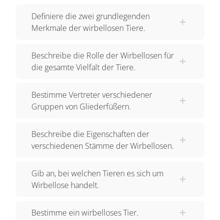
Ein paar davon wollen wir uns gleich mal
Definiere die zwei grundlegenden
ansehen, damit wir einen Eindruck davon
Merkmale der wirbellosen Tiere.
erhalten, wie vielfältig das Erscheinungsbild, die
Lebenszyklen und Lebensräume von Wirbellosen
Beschreibe die Rolle der Wirbellosen für
sein können. Doch zunächst: welche Merkmale
die gesamte Vielfalt der Tiere.
haben ALLE Wirbellosen gemeinsam? Da gibt es
zwei Hauptmerkmale: Wirbellose besitzen kein
Bestimme Vertreter verschiedener
Innenskelett und keine Wirbelsäule. Ok, dann
Gruppen von Gliederfüßern.
schauen wir nun mal auf die stammspezifischen
Merkmale. Wie du bereits gehört hast: Es gibt
Beschreibe die Eigenschaften der
über dreißig verschiedene Stämme, nachfolgend
verschiedenen Stämme der Wirbellosen.
betrachten wir nur ein paar der bekanntesten. Zu
den WEICHTIEREN zählen beispielsweise
Gib an, bei welchen Tieren es sich um
Schnecken und Muscheln. Viele Vertreter dieses
Wirbellose handelt.
Stammes leben im Meer. Allen ist gemein, dass
ihr Körper aus einem Kopf, Fuß und
Bestimme ein wirbelloses Tier.