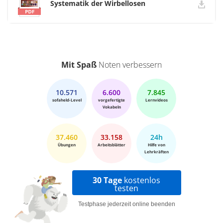
Systematik der Wirbellosen
Mit Spaß
Noten verbessern
10.571
6.600
7.845
sofaheld-Level
vorgefertigte
Lernvideos
Vokabeln
37.460
33.158
24h
Übungen
Arbeitsblätter
Hilfe von
Lehrkräften
30 Tage
kostenlos
testen
Testphase jederzeit online beenden