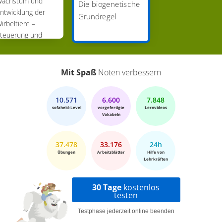
achstum und
Die biogenetische
ntwicklung der
Grundregel
irbeltiere –
teuerung und
egulation
Mit Spaß
Noten verbessern
10.571
6.600
7.848
sofaheld-Level
vorgefertigte
Lernvideos
Vokabeln
37.478
33.176
24h
Übungen
Arbeitsblätter
Hilfe von
Lehrkräften
30 Tage
kostenlos
testen
Testphase jederzeit online beenden