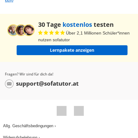
Mehr
que dispongo no es suficiente. Das da ist das
Geld, mit dem er zahlte. Ése es el dinero con que
pagó. Nun schauen wir uns das Relativpronomen
30 Tage
kostenlos
testen
„que“ mit einem neutralen Bezugswort an.
Über 2,1 Millionen Schüler*innen
Neutrale Bezugswörter sind zum Beispiel: lo,
nutzen sofatutor
esto, eso, aquello. Nach diesen folgt auch nur
Lernpakete anzeigen
„que“. Zweitens, „algo“, „nada“ und alle
Substantivierungen von Adjektiven mit dem
neutralen Artikel „lo“. Wie zum Beispiel „lo único“.
Fragen? Wir sind für dich da!
Nach diesen folgt auch nur „que“. Warum ich das
support@sofatutor.at
besonders erwähne? Am Anfang erwähnte ich
nämlich bereits, dass diese ins Deutsche mit
„was“ oder gegebenenfalls auch „das, was“
übersetzt werden. Das solltest du dir merken.
Aber hier noch einige Beispiele dazu. Algunos
Allg. Geschäftsbedingungen ›
ejemplos. Ich verstehe nicht, was du mir sagst.
Widerrufsbelehrung ›