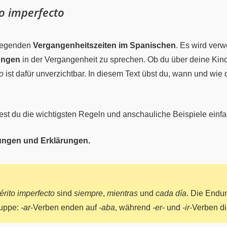
to imperfecto
dlegenden
Vergangenheitszeiten im Spanischen
. Es wird ver
ungen
in der Vergangenheit zu sprechen. Ob du über deine Kind
o
ist dafür unverzichtbar. In diesem Text übst du, wann und wie
est du die wichtigsten Regeln und anschauliche Beispiele einfac
ungen und Erklärungen.
érito imperfecto
sind
siempre
,
mientras
und
cada día
. Die End
ruppe:
-ar
-Verben enden auf
-aba
, während
-er
- und
-ir
-Verben d