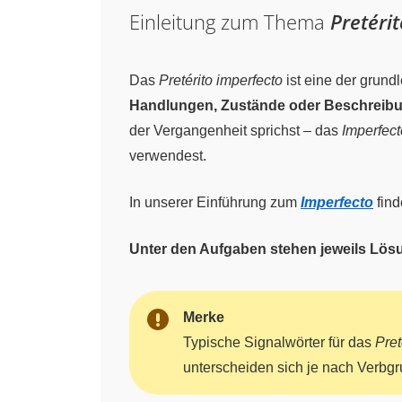
Einleitung zum Thema
Pretéri
Das
Pretérito imperfecto
ist eine der grun
Handlungen, Zustände oder Beschreib
der Vergangenheit sprichst – das
Imperfect
verwendest.
In unserer Einführung zum
Imperfecto
find
Unter den Aufgaben stehen jeweils Lös
Merke
Typische Signalwörter für das
Pret
unterscheiden sich je nach Verbg