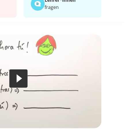
Lehrer*​innen
fragen