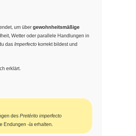
wendet, um über
gewohnheitsmäßige
heit, Wetter oder parallele Handlungen in
 du das
Imperfecto
korrekt bildest und
h erklärt.
ungen des
Pretérito imperfecto
ie Endungen
-ía
erhalten.