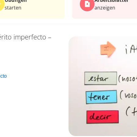
Übungen
Arbeits­blätter
starten
anzeigen
érito imperfecto –
cto