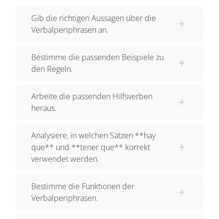
„es“ und „man“ in der Übersetzung erkennen
Gib die richtigen Aussagen über die
kannst. „Tener que“ hingegen drückt eine
Verbalperiphrasen an.
Verpflichtung oder eine Notwendigkeit aus.
Dieser Ausdruck kann mit „jemand hat etwas zu
Bestimme die passenden Beispiele zu
tun“ oder „jemand muss etwas tun“ übersetzt
den Regeln.
werden. Schauen wir uns im Folgenden die
Bildung genauer an. Bei der Bildung musst du
Arbeite die passenden Hilfsverben
heraus.
beachten, dass bei „hay que“ immer die dritte
Person singular von „haber“ benutzt wird.
Analysiere, in welchen Sätzen **hay
Hierdurch wird deutlich, dass es sich um einen
que** und **tener que** korrekt
allgemeinen Ausdruck handelt. Bei dem die dritte
verwendet werden.
Person singular im Sinne von „man“ oder „es“
benutzt wird. Das Verb „tener“, bei der
Bestimme die Funktionen der
Verbalkonstruktion „tener que“ hingegen wird
Verbalperiphrasen.
ganz normal konjugiert. Also: yo tengo que, tú
tienes que, él/ella tiene que, nosotros o nosotras