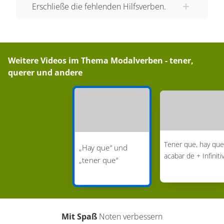
Erschließe die fehlenden Hilfsverben.
tenemos que, vosotros o vosotras tenéis que y
ellos o ellas tienen que. Schauen wir uns dazu
ein paar Beispiele an: Ahora hay que lavar los
platos. ¿Quién los lava? Tienes que lavar los
Weitere Videos im Thema
Modalverben - tener,
platos, yo los lavé la semana pasada. Wie du
querer und andere
siehst, drückt “hay que“ eine generelle
Notwendigkeit aus, ohne näher zu bestimmen
wer diese Notwendigkeit oder diese Pflicht hat.
„Tener que“ hingegen, verdeutlicht für wen die
Notwendigkeit oder Pflicht gilt. Dieses kannst du
Tener que, hay que
„Hay que“ und
an der Konjugation von „tener“ erkennen. Im
acabar de + Infiniti
„tener que“
zweiten Beispiel ist „tienes“ in der zweiten Person
singular und bedeutet somit übersetzt: „Du musst
das Geschirrspülen!“ Mal schauen, ob du bist,
hier alles verstanden hast. Weisst du welche
Mit Spaß
Noten verbessern
Verbalkonstruktion in den folgenden beiden