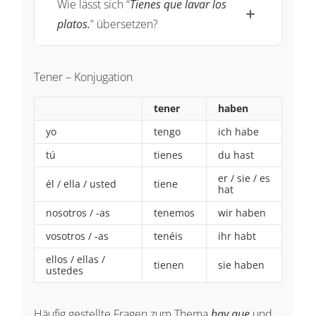
Wie lässt sich “
Tienes que lavar los
platos.
” übersetzen?
Tener – Konjugation
tener
haben
yo
tengo
ich habe
tú
tienes
du hast
er / sie / es
él / ella / usted
tiene
hat
nosotros / -as
tenemos
wir haben
vosotros / -as
tenéis
ihr habt
ellos / ellas /
tienen
sie haben
ustedes
Häufig gestellte Fragen zum Thema
hay que
und