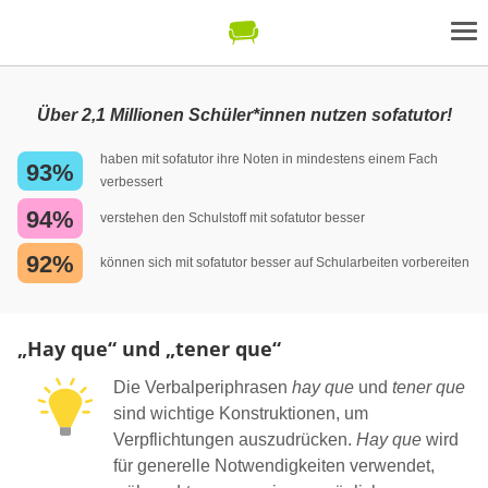
Über 2,1 Millionen Schüler*innen nutzen sofatutor!
haben mit sofatutor ihre Noten in mindestens einem Fach
93%
verbessert
94%
verstehen den Schulstoff mit sofatutor besser
92%
können sich mit sofatutor besser auf Schularbeiten vorbereiten
„Hay que“ und „tener que“
Die Verbalperiphrasen
hay que
und
tener que
sind wichtige Konstruktionen, um
Verpflichtungen auszudrücken.
Hay que
wird
für generelle Notwendigkeiten verwendet,