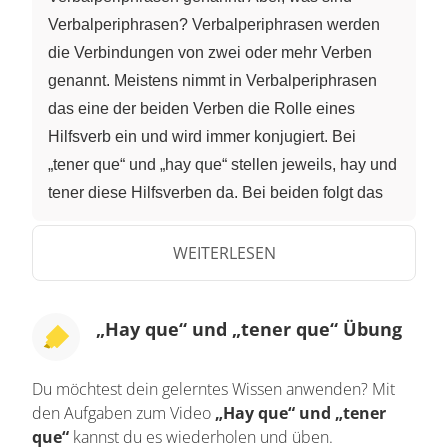
Verbalperiphrasen? Verbalperiphrasen werden
die Verbindungen von zwei oder mehr Verben
genannt. Meistens nimmt in Verbalperiphrasen
das eine der beiden Verben die Rolle eines
Hilfsverb ein und wird immer konjugiert. Bei
„tener que“ und „hay que“ stellen jeweils, hay und
tener diese Hilfsverben da. Bei beiden folgt das
anschließende Verb im Infinitiv. Das ist gar nicht
so schwierig wie es klingt. Schauen wir uns dazu
WEITERLESEN
nun die Verbalkonstruktionen „hay que“ und
„tener que“ genauer an. Beginnen wir mit der
„Hay que“ und „tener que“ Übung
Bedeutung: „Hay que“ plus Infinitiv bringt die
Aufforderung „man muss etwas tun“ oder „es ist
Du möchtest dein gelerntes Wissen anwenden? Mit
notwendig, etwas zu tun“ zum Ausdruck. Im
den Aufgaben zum Video
„Hay que“ und „tener
Vergleich zu „tener que“, geht es hier eher um
que“
kannst du es wiederholen und üben.
einen allgemeinen Ausdruck. Wie du es an dem