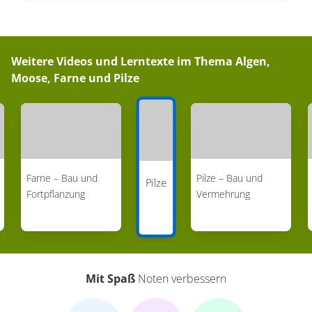
zuführt. Pilze sind auch in vielerlei anderer Weise
nützlich. Während einige hochgiftig sind, dienen
andere Insekten sowie anderen Tieren und auch
Weitere Videos und Lerntexte im Thema
Algen,
uns als Nahrung. Dank Pilzen geht unser Brot
Moose, Farne und Pilze
auf, können wir Schimmelkäse herstellen und
sogar Medikamente wie Penicillin. Auch wenn
Pilze manchmal wie Außerirdische aussehen
mögen, so sind sie doch ein wichtiger Bestandteil
unserer Natur.
Farne – Bau und
Pilze – Bau und
Pilze
Fortpflanzung
Vermehrung
Mit Spaß
Noten verbessern