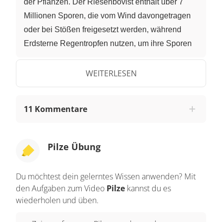
der Pflanzen. Der Riesenbovist enthält über 7
Millionen Sporen, die vom Wind davongetragen
oder bei Stößen freigesetzt werden, während
Erdsterne Regentropfen nutzen, um ihre Sporen
in der Luft zu verteilen. Die meisten Pilze
bestehen aus einem Netz fadenförmiger Zellen,
WEITERLESEN
das man Myzel nennt. Dieses Netzwerk kann
gigantisch werden. Ein Hallimasch, den man im
11 Kommentare
Bundesstaat Oregon in den USA entdeckt hat, ist
der größte lebende Organismus auf der Erde. Er
erstreckt sich über eine Fläche von 10
Pilze Übung
Quadratkilometern und ist vermutlich bis zu 8000
Jahre alt. Der Hallimasch ist ein Parasit. Sein
Du möchtest dein gelerntes Wissen anwenden? Mit
Myzel wächst im Inneren von Bäumen, raubt
den Aufgaben zum Video
Pilze
kannst du es
ihnen Wasser und Nährstoffe und bringt sie
wiederholen und üben.
dadurch um. Andere parasitäre Pilze greifen