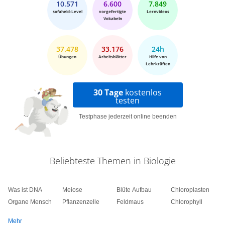
10.571
6.600
7.849
sofaheld-Level
vorgefertigte
Lernvideos
Vokabeln
37.478
33.176
24h
Übungen
Arbeitsblätter
Hilfe von
Lehrkräften
30 Tage
kostenlos
testen
Testphase jederzeit online beenden
Beliebteste Themen in Biologie
Was ist DNA
Meiose
Blüte Aufbau
Chloroplasten
Organe Mensch
Pflanzenzelle
Feldmaus
Chlorophyll
Mehr