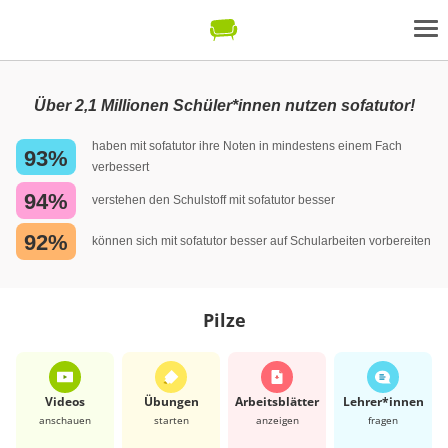
Über 2,1 Millionen Schüler*innen nutzen sofatutor!
haben mit sofatutor ihre Noten in mindestens einem Fach
93%
verbessert
94%
verstehen den Schulstoff mit sofatutor besser
92%
können sich mit sofatutor besser auf Schularbeiten vorbereiten
Pilze
Videos
Übungen
Arbeits­blätter
Lehrer*​innen
anschauen
starten
anzeigen
fragen