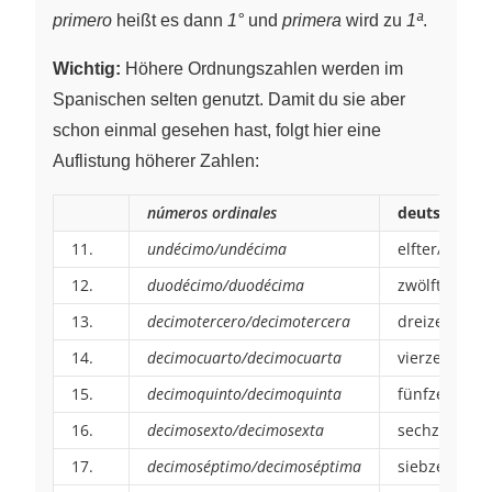
primero
heißt es dann
1°
und
primera
wird zu
1ª
.
Wichtig:
Höhere Ordnungszahlen werden im
Spanischen selten genutzt. Damit du sie aber
schon einmal gesehen hast, folgt hier eine
Auflistung höherer Zahlen:
números ordinales
deutsche Üb
11.
undécimo/undécima
elfter/elfte
12.
duodécimo/duodécima
zwölfter/zwö
13.
decimotercero/decimotercera
dreizehnter/
14.
decimocuarto/decimocuarta
vierzehnter/
15.
decimoquinto/decimoquinta
fünfzehnter
16.
decimosexto/decimosexta
sechzehnter
17.
decimoséptimo/decimoséptima
siebzehnter