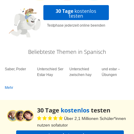
30 Tage
kostenlos
testen
Testphase jederzeit online beenden
Beliebteste Themen in Spanisch
Saber, Poder
Unterschied Ser
Unterschied
und estar –
Estar Hay
zwischen hay
Übungen
Mehr
30 Tage
kostenlos
testen
Über 2,1 Millionen Schüler*innen
nutzen sofatutor