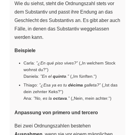
Wie du siehst, steht die Ordnungszahl stets vor
dem Substantiv und passt ihre Endung an das
Geschlecht des Substantivs an. Es gibt aber auch
Fälle, in denen das Substantiv weggelassen
werden kann.
Beispiele
Carla:
”¿En qué piso vives?”
(„In welchem Stock
wohnst du?“)
Daniela:
”En el
quinto
.”
(„Im fünften.“)
Thiago:
”¿Esa ya es tu
décima
galleta?”
(„Ist das
dein zehnter Keks?“)
Ana:
”No, es la
octava
.”
(„Nein, mein achter.“)
Anpassung von primero und tercero
Bei zwei Ordnungszahlen bestehen
Ausnahmen
, wenn sie vor einem männlichen