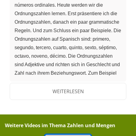
números ordinales. Heute werden wir die
Ordnungszahlen lernen. Erst präsentiere ich die
Ordnungszahlen, danach ein paar grammatische
Regeln. Und zum Schluss ein paar Beispiele. Die
Ordnungszahlen auf Spanisch sind: primero,
segundo, tercero, cuarto, quinto, sexto, séptimo,
octavo, noveno, décimo. Die Ordnungszahlen
sind Adjektive und richten sich in Geschlecht und
Zahl nach ihrem Beziehungswort. Zum Beispiel
„la primera hija“, die erste Tochter, feminin. El
segundo hijo. Der zweite Sohn. Maskulin.
WEITERLESEN
Ordnungszahlen stehen immer vor dem
Substantiv. Aufgepasst! „Primero“ und „tercero“
werden vor einem maskulinen Substantiv zu
„primer“ beziehungsweise „tercer“ verkürzt. Zum
Weitere Videos im Thema
Zahlen und Mengen
Beispiel: el primer lugar, el segundo lugar, el