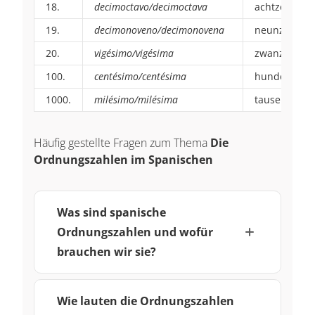
18.
decimoctavo/decimoctava
achtzehnter
19.
decimonoveno/decimonovena
neunzehnte
20.
vigésimo/vigésima
zwanzigster
100.
centésimo/centésima
hundertster
1000.
milésimo/milésima
tausendster
Häufig gestellte Fragen zum Thema
Die
Ordnungszahlen im Spanischen
Was sind spanische
Ordnungszahlen und wofür
brauchen wir sie?
Wie lauten die Ordnungszahlen