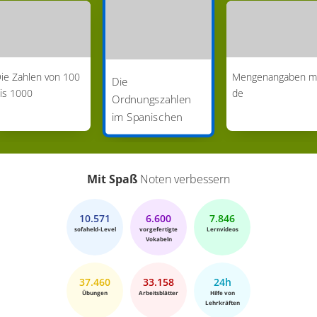
tercer lugar. Hier werden “primero” und “tercero”
verkürzt. Ejemplos. Beispiele. Este es mi noveno
gato. Dies ist meine neunte Katze. Este es mi
quinto hijo. Dieser ist mein fünfter Sohn. Chicos y
ie Zahlen von 100
Mengenangaben m
Die
chicas eso es todo por hoy. Jungs und Mädels,
is 1000
de
Ordnungszahlen
das war alles für heute. ¡Hasta pronto! Bis bald!
im Spanischen
Mit Spaß
Noten verbessern
10.571
6.600
7.846
sofaheld-Level
vorgefertigte
Lernvideos
Vokabeln
37.460
33.158
24h
Übungen
Arbeitsblätter
Hilfe von
Lehrkräften