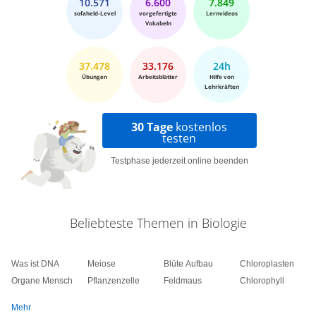
10.571
6.600
7.849
sofaheld-Level
vorgefertigte
Lernvideos
Vokabeln
37.478
33.176
24h
Übungen
Arbeitsblätter
Hilfe von
Lehrkräften
30 Tage
kostenlos
testen
Testphase jederzeit online beenden
Beliebteste Themen in Biologie
Was ist DNA
Meiose
Blüte Aufbau
Chloroplasten
Organe Mensch
Pflanzenzelle
Feldmaus
Chlorophyll
Mehr