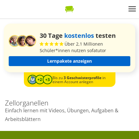
30 Tage
kostenlos
testen
Über 2,1 Millionen
Schüler*innen nutzen sofatutor
Lernpakete anzeigen
Bis zu
3 Geschwisterprofile
in
einem Account anlegen
Zellorganellen
Einfach lernen mit Videos, Übungen, Aufgaben &
Arbeitsblättern