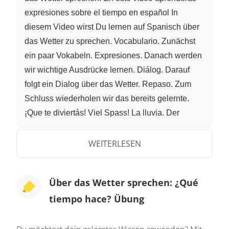
expresiones sobre el tiempo en español In
diesem Video wirst Du lernen auf Spanisch über
das Wetter zu sprechen. Vocabulario. Zunächst
ein paar Vokabeln. Expresiones. Danach werden
wir wichtige Ausdrücke lernen. Diálog. Darauf
folgt ein Dialog über das Wetter. Repaso. Zum
Schluss wiederholen wir das bereits gelernte.
¡Que te diviertás! Viel Spass! La lluvia. Der
Regen. El viento. Der Wind. El sol. Die Sonne. La
tormente. Der Sturm. El rayo y el trueno. Der Blitz
WEITERLESEN
und der Donner. La nieve. Der Schnee. La nueve.
Die Wolke. El hielo. Das Eis. El calor. Die Hitze.
Über das Wetter sprechen: ¿Qué
El frío. Die Kälte. ¡Atención! Aufgepasst! Die
tiempo hace? Übung
Ausdrücke über das Wetter im deutschen sind
anders als im spanischen. Ich werde dir die
wichtigsten Unterschiede erklären. El tiempo