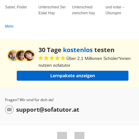
Saber, Poder
¿Tienes frío? Sí, tengo mucho frío. Bueno, eso es
Unterschied Ser
Unterschied
und estar –
Estar Hay
zwischen hay
Übungen
todo por hoy. Ok, das ist alles für dieses Mal.
¡Hasta pronto! Bis bald!
Mehr
30 Tage
kostenlos
testen
Über 2,1 Millionen Schüler*innen
nutzen sofatutor
Lernpakete anzeigen
Fragen? Wir sind für dich da!
support@sofatutor.at