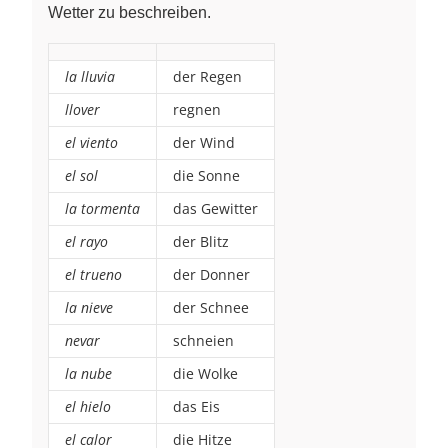
Wetter zu beschreiben.
la lluvia
der Regen
llover
regnen
el viento
der Wind
el sol
die Sonne
la tormenta
das Gewitter
el rayo
der Blitz
el trueno
der Donner
la nieve
der Schnee
nevar
schneien
la nube
die Wolke
el hielo
das Eis
el calor
die Hitze