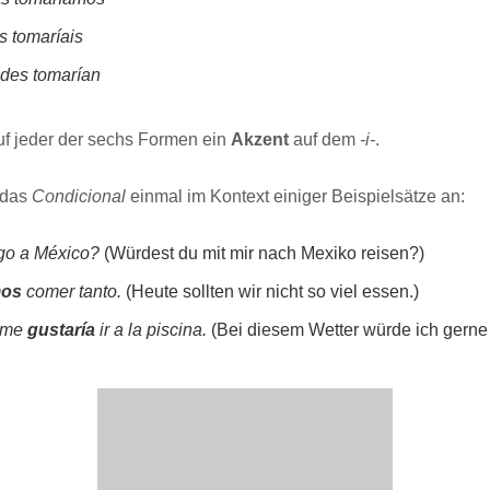
as tomaríais
tedes tomarían
auf jeder der sechs Formen ein
Akzent
auf dem
-i-
.
 das
Condicional
einmal im Kontext einiger Beispielsätze an:
o a México?
(Würdest du mit mir nach Mexiko reisen?)
mos
comer tanto.
(Heute sollten wir nicht so viel essen.)
, me
gustaría
ir a la piscina.
(Bei diesem Wetter würde ich gerne