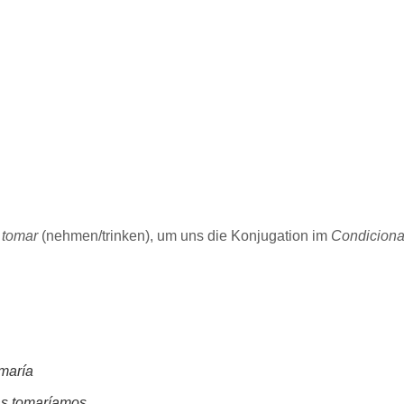
b
tomar
(nehmen/trinken), um uns die Konjugation im
Condiciona
omaría
ras tomaríamos