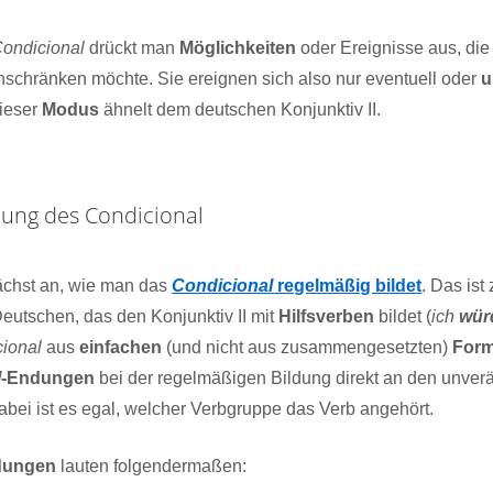
ondicional
drückt man
Möglichkeiten
oder Ereignisse aus, die 
nschränken möchte. Sie ereignen sich also nur eventuell oder
u
Dieser
Modus
ähnelt dem deutschen Konjunktiv II.
dung des Condicional
ächst an, wie man das
Condicional
regelmäßig bildet
. Das is
 Deutschen, das den Konjunktiv II mit
Hilfsverben
bildet (
ich
wür
ional
aus
einfachen
(und nicht aus zusammengesetzten)
For
l
-Endungen
bei der regelmäßigen Bildung direkt an den unve
bei ist es egal, welcher Verbgruppe das Verb angehört.
dungen
lauten folgendermaßen: