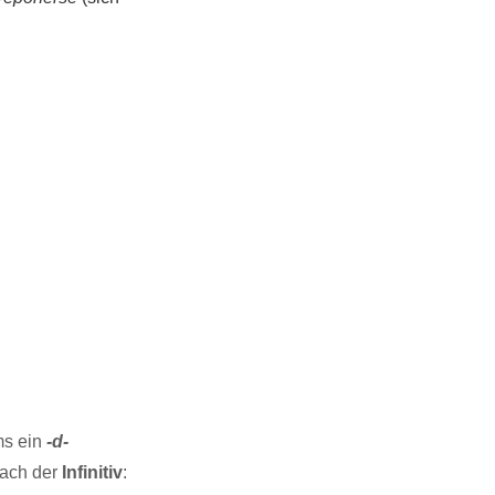
ms ein
-d-
fach der
Infinitiv
: