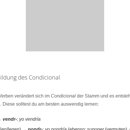
ildung des Condicional
Verben verändert sich im
Condicional
der Stamm und es entste
n
. Diese solltest du am besten auswendig lernen:
→
vendr-
:
yo vendría
llen/legen) →
pondr-
:
yo pondría
(ebenso:
suponer
(vermuten),