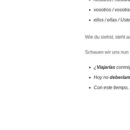
vosotros / vosotr
ellos / ellas / Us
Wie du siehst, steht 
Schauen wir uns nun
¿
Viajarías
conmig
Hoy no
debería
Con este tiempo