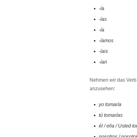
-ía
-ías
-ía
-íamos
-íais
-ían
Nehmen wir das Ver
anzusehen:
yo tomaría
tú tomarías
él / ella / Usted t
nosotros / nosot