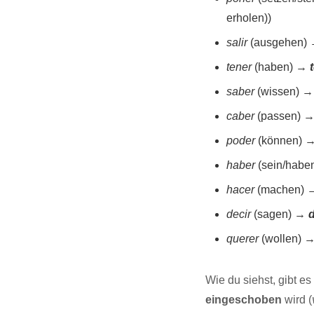
erholen))
salir
(ausgehen)
tener
(haben) →
saber
(wissen) 
caber
(passen) 
poder
(können) 
haber
(sein/haben
hacer
(machen)
decir
(sagen) →
d
querer
(wollen) 
Wie du siehst, gibt e
eingeschoben
wird (