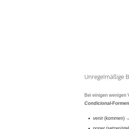
Unregelmäßige B
Bei einigen wenigen 
Condicional
-Forme
venir
(kommen) 
poner
(setzen/ste