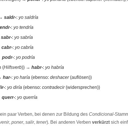
 →
saldr-
:
yo saldría
tendr-
:
yo tendría
→
sabr-
:
yo sabría
→
cabr-
:
yo cabría
→
podr-
:
yo podría
 (
Hilfsverb
)) →
habr-
:
yo habría
 →
har-
:
yo haría
(ebenso:
deshacer
(auflösen))
ir-
:
yo diría
(ebenso:
contradecir
(widersprechen))
→
querr-
:
yo querría
s ein paar Verben, bei denen zur Bildung des
Condicional
-Stam
venir
,
poner
,
salir
,
tener
). Bei anderen Verben
verkürzt
sich ein