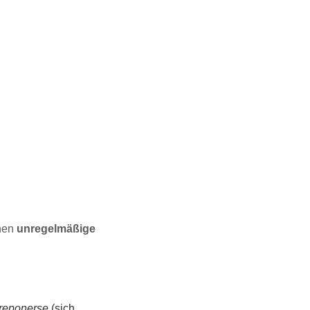
hen
unregelmäßige
reponerse
(sich