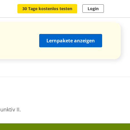
30 Tage kostenlos testen
Login
Lernpakete anzeigen
nktiv II.