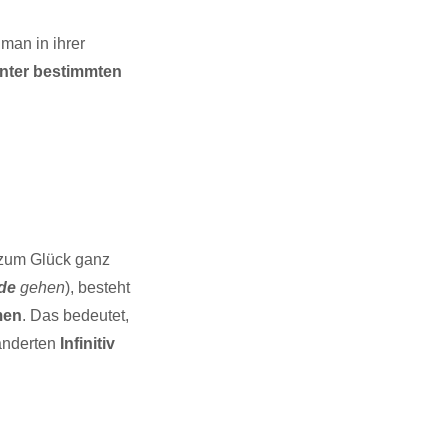
man in ihrer
nter bestimmten
t zum Glück ganz
de
gehen
), besteht
men
. Das bedeutet,
ränderten
Infinitiv