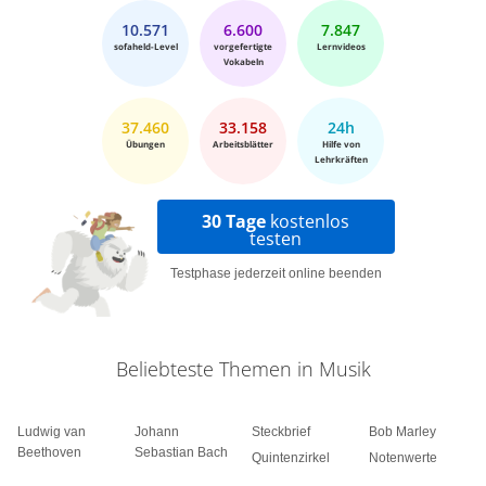
10.571
6.600
7.847
sofaheld-Level
vorgefertigte
Lernvideos
Vokabeln
37.460
33.158
24h
Übungen
Arbeitsblätter
Hilfe von
Lehrkräften
30 Tage
kostenlos
testen
Testphase jederzeit online beenden
Beliebteste Themen in Musik
Ludwig van
Johann
Steckbrief
Bob Marley
Beethoven
Sebastian Bach
Quintenzirkel
Notenwerte