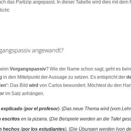
ch das Partizip angepasst. In dieser Tabelle wird dies mit dem 
icht:
rgangspassiv angewandt?
 beim
Vorgangspassiv
? Wie der Name schon sagt, geht es be
g
in den Mittelpunkt der Aussage zu setzen. Es entspricht der
d
den
“: Das Bild
wird
von Carlos bewundert. Möchtest du den Ha
or
im Satz anhängen.
 explicado
(
por el profesor
).
(
Das neue Thema wird (vom Lehrer
 escritos
en la pizarra.
(
Die Beispiele werden an die Tafel ges
n hechos
(
por los estudiantes
).
(
Die Übungen werden (von de