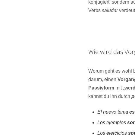
konjugiert, sondern au
Verbs
saludar
verdeutl
Wie wird das Vo
Worum geht es wohl
darum, einen
Vorgan
Passivform
mit „
wer
kannst du ihn durch
p
El nuevo tema
es
Los ejemplos
son
Los ejercicios
so