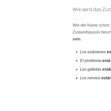
Wie wird das Zu
Wie der Name schon sa
Zustandspassiv besch
sein
.
Los exámenes
es
El problema
está
Las galletas
está
Los nervios
está