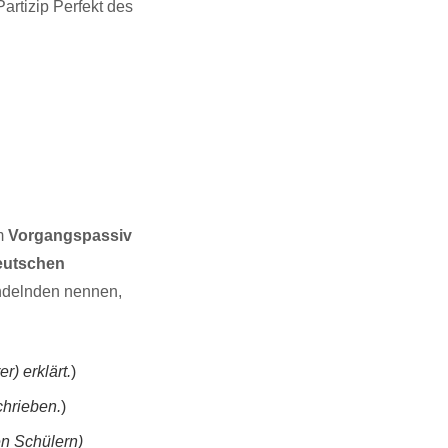
Partizip Perfekt des
im
Vorgangspassiv
eutschen
ndelnden nennen,
) erklärt.
)
chrieben.
)
n Schülern)