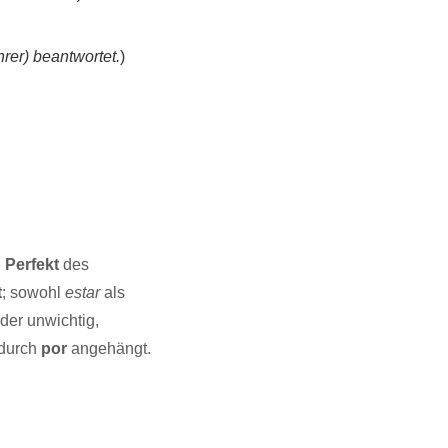
rer) beantwortet.
)
p Perfekt
des
t
; sowohl
estar
als
der unwichtig,
durch
por
angehängt.