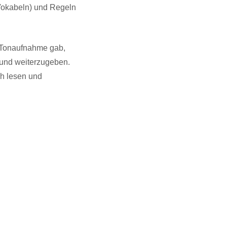
(Vokabeln) und Regeln
e Tonaufnahme gab,
n und weiterzugeben.
ch lesen und