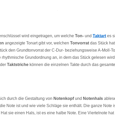
tenschlüssel wird eingetragen, um welche
Ton-
und
Taktart
es s
en
angezeigte Tonart gibt vor, welchen
Tonvorrat
das Stück hat
tück den Grundtonvorrat der C-Dur- beziehungsweise A-Moll-Tonl
e rhythmische Grundordnung an, in dem das Stück gelesen wird,
e der
Taktstriche
können die einzelnen Takte durch das gesamt
sich durch die Gestaltung von
Notenkopf
und
Notenhals
ablese
 die Note ist und wie viele Schläge sie enthält. Die ganze Note 
Hat sie einen Hals, ist es eine halbe Note. Eine Viertelnote h