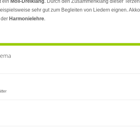
t ein
Moll-Dreiklang
. Durch den Zusammenklang dieser Terzen
eispielsweise sehr gut zum Begleiten von Liedern eignen. Akko
n der
Harmonielehre
.
hema
ätter