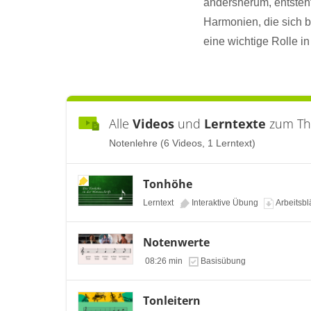
andersherum, entsteh
Harmonien, die sich b
eine wichtige Rolle i
Alle
Videos
und
Lerntexte
zum T
Notenlehre (6 Videos, 1 Lerntext)
Tonhöhe
Lerntext
Interaktive Übung
Arbeitsbl
Notenwerte
08:26 min
Basisübung
Tonleitern