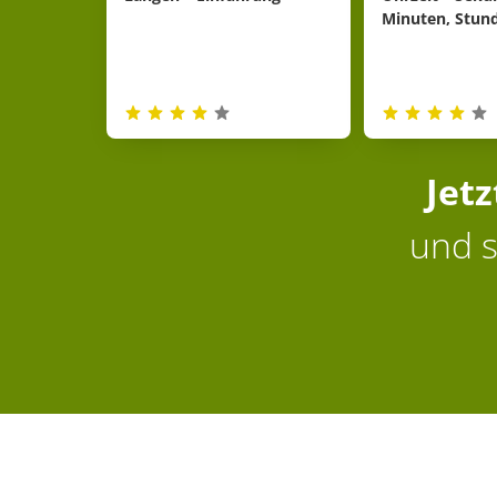
Minuten, Stun
Jet
und s