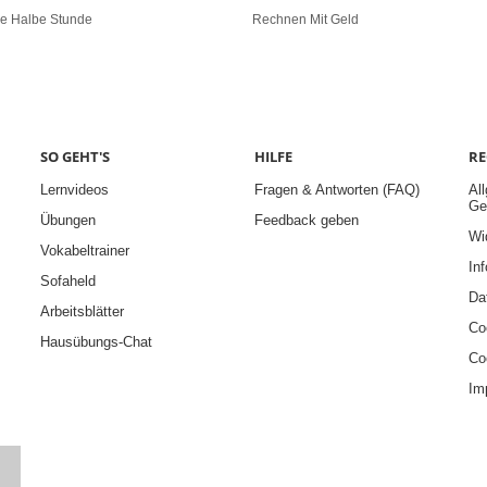
ne Halbe Stunde
Rechnen Mit Geld
SO GEHT'S
HILFE
RE
Lernvideos
Fragen & Antworten (FAQ)
Al
Ge
Übungen
Feedback geben
Wi
Vokabeltrainer
Inf
Sofaheld
Da
Arbeitsblätter
Co
Hausübungs-Chat
Co
Im