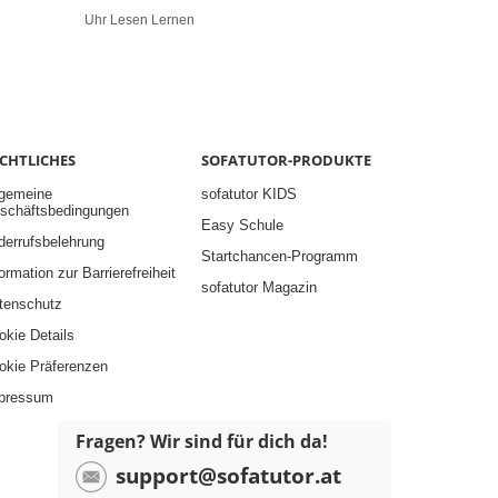
Uhr Lesen Lernen
Gegenstände 
CHTLICHES
SOFATUTOR-PRODUKTE
lgemeine
sofatutor KIDS
schäftsbedingungen
Easy Schule
derrufsbelehrung
Startchancen-Programm
ormation zur Barrierefreiheit
sofatutor Magazin
tenschutz
okie Details
okie Präferenzen
pressum
Fragen? Wir sind für dich da!
support@sofatutor.at