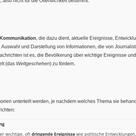
t
, also nicht für die Öffentlichkeit bestimmt.
Kommunikation
, die dazu dient, aktuelle Ereignisse, Entwic
, Auswahl und Darstellung von Informationen, die von Journalis
Nachrichten ist es, die Bevölkerung über wichtige Ereignisse un
elt (das
Weltgeschehen
) zu fördern.
rien unterteilt werden, je nachdem welches Thema sie behande
ichten:
ng
er wichtige, oft
dringende Ereignisse
wie politische Entwicklungen